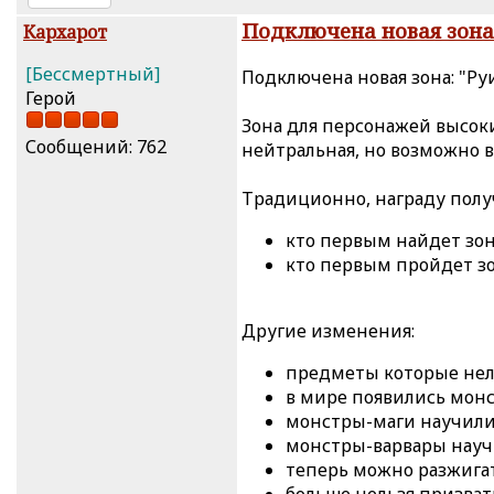
Подключена новая зона
Кархарот
[Бессмертный]
Подключена новая зона: "Ру
Герой
Зона для персонажей высоки
Сообщений: 762
нейтральная, но возможно в
Традиционно, награду полу
кто первым найдет зо
кто первым пройдет з
Другие изменения:
предметы которые нельз
в мире появились мон
монстры-маги научилис
монстры-варвары научи
теперь можно разжигат
больше нельзя призват