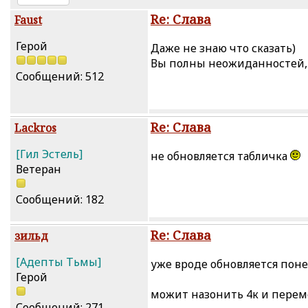
Re: Слава
Faust
Герой
Даже не знаю что сказать)
Вы полны неожиданностей, м
Сообщений: 512
Re: Слава
Lackros
[Гил Эстель]
не обновляется табличка
Ветеран
Сообщений: 182
Re: Слава
зильд
[Адепты Тьмы]
уже вроде обновляется пон
Герой
можит назонить 4к и переме
Сообщений: 271