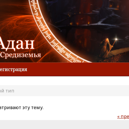
егистрация
ой тип
атривают эту тему.
« пр