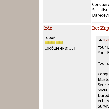
Conquero
Socialiser
Daredevil
Re: Иг
lrdx
Герой
Цит
Your 
Сообщений: 331
Your 
Your s
Conqu
Maste
Seeke
Social
Darede
Achiev
Surviv