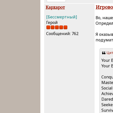
Игрово
Кархарот
[Бессмертный]
Во, наше
Герой
Определ
Сообщений: 762
Я оказыв
подумать
Цит
Your 
Your 
Conqu
Maste
Social
Achiev
Darede
Seeker
Surviv