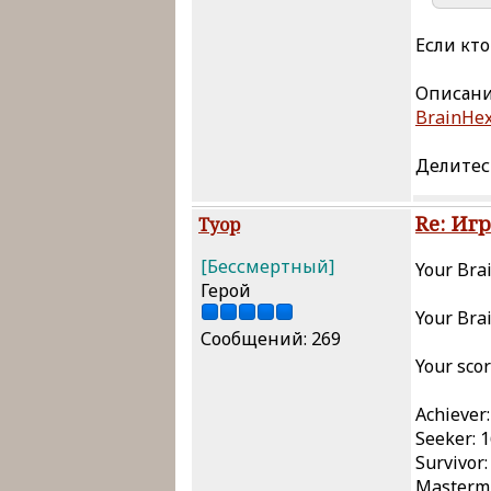
Если кт
Описание
BrainHex
Делитес
Re: Иг
Туор
[Бессмертный]
Your Brai
Герой
Your Bra
Сообщений: 269
Your scor
Achiever:
Seeker: 
Survivor:
Mastermi