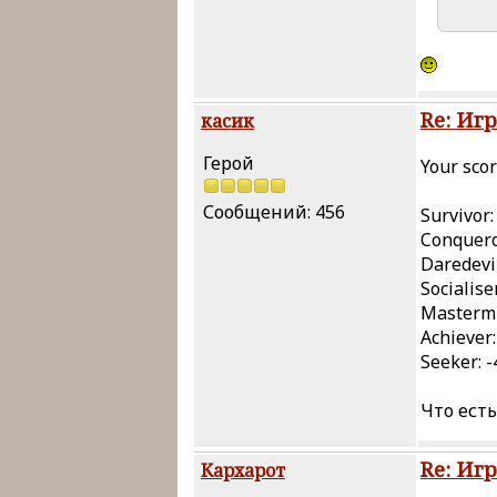
Re: Иг
касик
Герой
Your scor
Сообщений: 456
Survivor:
Conquero
Daredevil
Socialiser
Mastermi
Achiever:
Seeker: -
Что есть 
Re: Иг
Кархарот