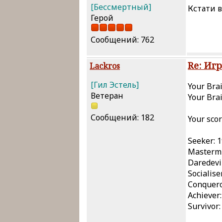
[Бессмертный]
Кстати в
Герой
Сообщений: 762
Re: Иг
Lackros
[Гил Эстель]
Your Br
Ветеран
Your Bra
Сообщений: 182
Your scor
Seeker: 
Mastermi
Daredevil
Socialise
Conquero
Achiever:
Survivor: