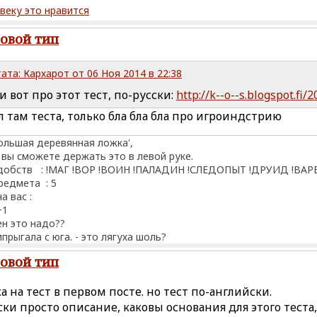
веку это нравится
ровой тип
ата: Кархарот от 06 Ноя 2014 в 22:38
и вот про этот тест, по-русски:
http://k--o--s.blogspot.fi
 там теста, только бла бла бла про игроиндстрию
ольшая деревянная ложка',
 вы сможете держать это в левой руке.
удобств : !МАГ !ВОР !ВОИН !ПАЛАДИН !СЛЕДОПЫТ !ДРУИД !ВА
редмета : 5
а вас :
+1
ен это надо??
прыгала с юга. - это лягуха шоль?
ровой тип
а на тест в первом посте. но тест по-английски.
ски просто описание, каковы основания для этого теста,