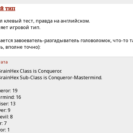
й тип
л клевый тест, правда на английском.
яет игровой тип.
ается завоеватель-разгадыватель головоломок, что-то т
, вполне точно):
ата
BrainHex Class is Conqueror.
BrainHex Sub-Class is Conqueror-Mastermind.
eror: 19
rmind: 16
iser: 13
er: 9
vil: 8
: 7
or: 1