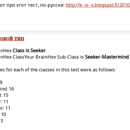
от про этот тест, по-русски:
http://k--o--s.blogspot.fi/20
ровой тип
ainHex
Class is Seeker
.
inHex ClassYour BrainHex Sub-Class is
Seeker-Mastermind
.
es for each of the classes in this test were as follows:
19
nd: 16
: 15
r: 11
r: 11
 10
 3