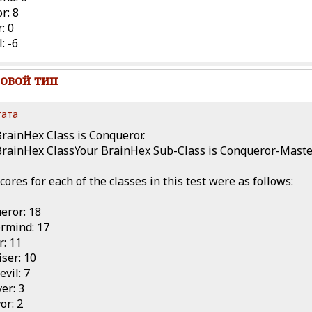
r: 8
: 0
: -6
ровой тип
ата
BrainHex Class is Conqueror.
BrainHex ClassYour BrainHex Sub-Class is Conqueror-Mast
cores for each of the classes in this test were as follows:
eror: 18
rmind: 17
r: 11
iser: 10
vil: 7
er: 3
or: 2