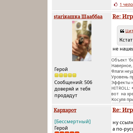
1 чело
Re: Иг
stariкашка Шааббаа
Цит
Кстат
не нашел
Объект 'б
Наверное,
Герой
Флаги не
Уровень п
Сообщений: 506
Эффекты н
HITROLL: 
доверяй и тебя
вот на хр
продадут
Косуля при
Re: Иг
Кархарот
[Бессмертный]
ну ссылк
Герой
а по-рус