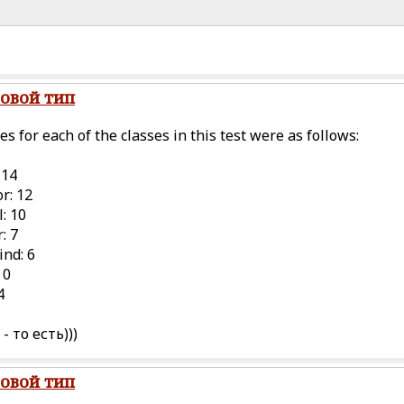
ровой тип
es for each of the classes in this test were as follows:
 14
r: 12
: 10
: 7
nd: 6
 0
4
- то есть)))
ровой тип