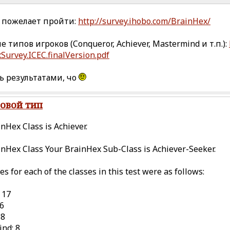
о пожелает пройти:
http://survey.ihobo.com/BrainHex/
 типов игроков (Conqueror, Achiever, Mastermind и т.п.):
Survey.ICEC.finalVersion.pdf
ь результатами, чо
ровой тип
nHex Class is Achiever.
inHex Class Your BrainHex Sub-Class is Achiever-Seeker.
es for each of the classes in this test were as follows:
 17
16
 8
nd: 8