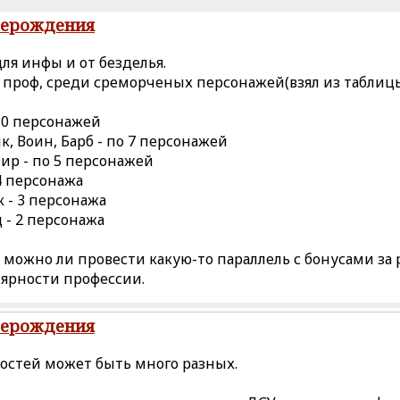
рерождения
ля инфы и от безделья.
 проф, среди среморченых персонажей(взял из таблиц
 10 персонажей
к, Воин, Барб - по 7 персонажей
лир - по 5 персонажей
 4 персонажа
к - 3 персонажа
 - 2 персонажа
, можно ли провести какую-то параллель с бонусами за
лярности профессии.
рерождения
остей может быть много разных.