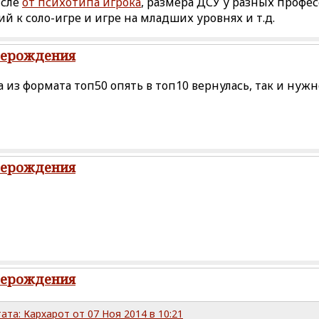
исле
от психотипа игрока
, размера ДСУ у разных профе
й к соло-игре и игре на младших уровнях и т.д.
рерождения
 из формата топ50 опять в топ10 вернулась, так и нужн
рерождения
рерождения
ата: Кархарот от 07 Ноя 2014 в 10:21