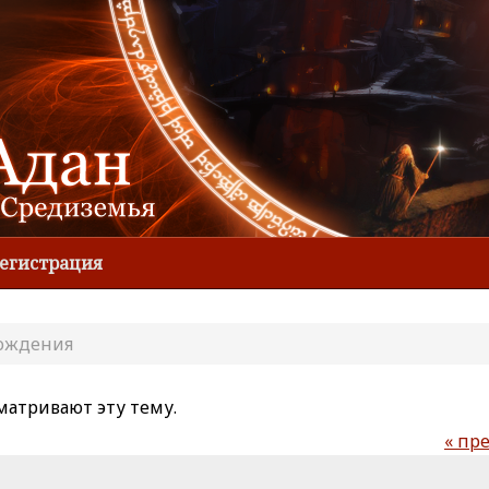
егистрация
ождения
матривают эту тему.
« пр