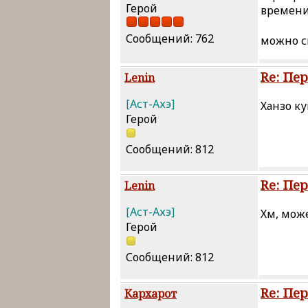
Герой
времени
Сообщений: 762
можно с
Re: Пе
Lenin
[Аст-Ахэ]
Ханзо ку
Герой
Сообщений: 812
Re: Пе
Lenin
[Аст-Ахэ]
Хм, може
Герой
Сообщений: 812
Re: Пе
Кархарот