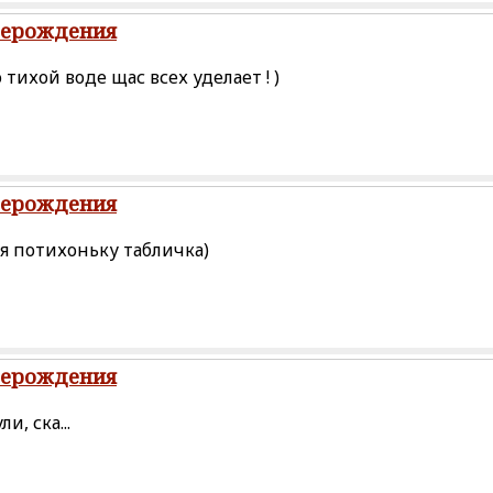
рерождения
 тихой воде щас всех уделает ! )
рерождения
я потихоньку табличка)
рерождения
и, ска...