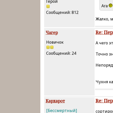
Герой
Ага
Сообщений: 812
Жалко, 
Re: Пе
Чагер
Новичок
А чего э
Сообщений: 24
Точно зн
Непорядо
Чухня ка
Re: Пе
Кархарот
[Бессмертный]
сортиро