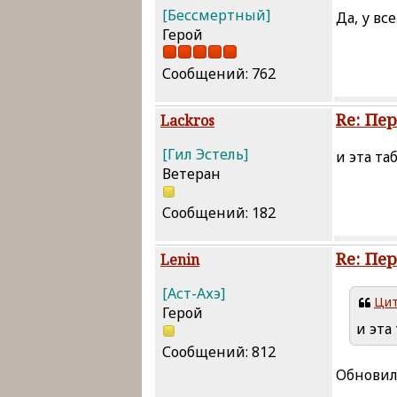
[Бессмертный]
Да, у вс
Герой
Сообщений: 762
Re: Пе
Lackros
[Гил Эстель]
и эта та
Ветеран
Сообщений: 182
Re: Пе
Lenin
[Аст-Ахэ]
Цит
Герой
и эта
Сообщений: 812
Обновил