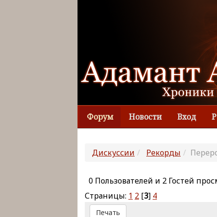
Форум
Новости
Вход
Р
Дискуссии
Рекорды
Перер
0 Пользователей и 2 Гостей прос
Страницы:
1
2
[
3
]
4
Печать