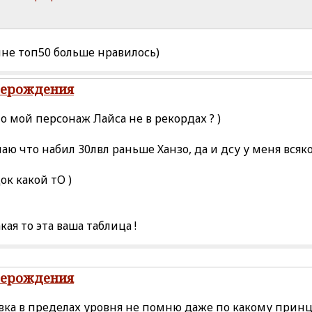
мне топ50 больше нравилось)
рерождения
то мой персонаж Лайса не в рекордах ? )
аю что набил 30лвл раньше Ханзо, да и дсу у меня всяк
к какой тО )
кая то эта ваша таблица !
рерождения
вка в пределах уровня не помню даже по какому принци