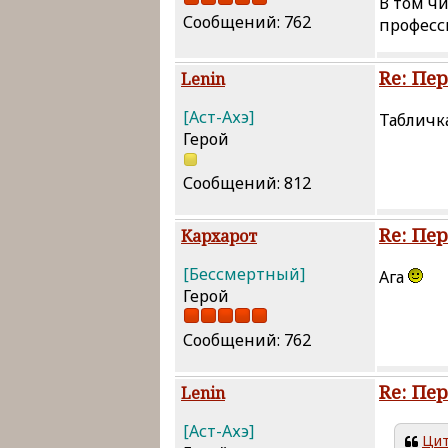
В том ч
Сообщений: 762
професси
Re: Пе
Lenin
[Аст-Ахэ]
Табличка
Герой
Сообщений: 812
Re: Пе
Кархарот
[Бессмертный]
Ага
Герой
Сообщений: 762
Re: Пе
Lenin
[Аст-Ахэ]
Цит