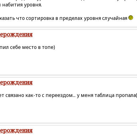
 набития уровня.
казать что сортировка в пределах уровня случайная
рерождения
пил себе место в топе)
рерождения
т связано как-то с переездом... у меня таблица пропала
рерождения