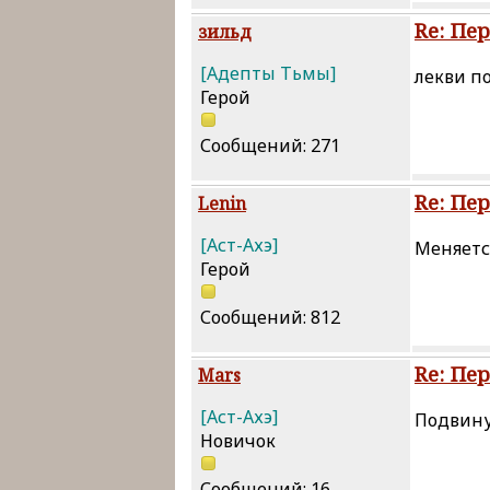
Re: Пе
зильд
[Адепты Тьмы]
лекви по
Герой
Сообщений: 271
Re: Пе
Lenin
[Аст-Ахэ]
Меняетс
Герой
Сообщений: 812
Re: Пе
Mars
[Аст-Ахэ]
Подвинул
Новичок
Сообщений: 16