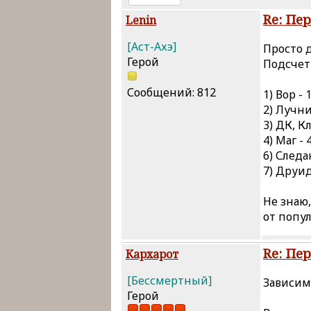
Re: Пе
Lenin
[Аст-Ахэ]
Просто д
Герой
Подсчет
Сообщений: 812
1) Вор -
2) Лучни
3) ДК, К
4) Маг -
6) Следа
7) Друид
Не знаю
от попу
Re: Пе
Кархарот
[Бессмертный]
Зависим
Герой