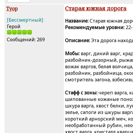
Старая южная дорога
Туор
[Бессмертный]
Название:
Старая южная
Герой
Рекомендуемые уровни:
22-
Сообщений: 269
Описание:
Эта дорога наход
Мобы:
варг, дикий варг, кра
разбойник-дозорный, рыжая 
вожак варгов, белая волчица
разбойник, разбойница, ок
смотритель загона, взбесив
Стафф с зоны:
череп варга,
шипованные кожаные поно
шкура варга, хвост белки, л
зелье, сапоги из шкуры вар
короткий арнорский меч, к
необработанный рубин, нео
хвост варга, кристалл кварц