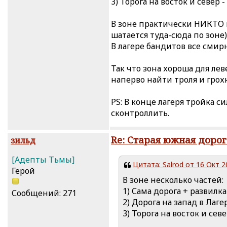
3) Торога на восток и север 
В зоне практически НИКТО 
шатается туда-сюда по зоне)
В лагере бандитов все смирн
Так что зона хороша для л
наперво найти троля и грохн
PS: В конце лагеря тройка с
сконтроллить.
Re: Старая южная дорог
зильд
[Адепты Тьмы]
Цитата: Salrod от 16 Окт 2
Герой
В зоне несколько частей:
1) Сама дорога + развилка
Сообщений: 271
2) Дорога на запад в Лаг
3) Торога на восток и сев