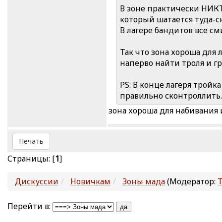
В зоне практически НИКТ
который шатается туда-сю
В лагере бандитов все см
Так что зона хороша для
наперво найти троля и гр
PS: В конце лагеря тройк
правильно сконтроллить.
зона хороша для набивания 
Печать
Страницы: [
1
]
Дискуссии
Новичкам
Зоны мада
(Модератор:
Перейти в: