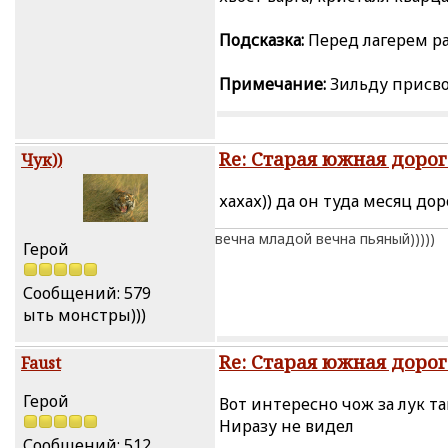
Подсказка:
Перед лагерем ра
Примечание:
Зильду присво
Re: Старая южная дорог
Чук))
хахах)) да он туда месяц дор
вечна младой вечна пьяный)))))
Герой
Сообщений: 579
ыть монстры)))
Re: Старая южная дорог
Faust
Герой
Вот интересно чож за лук та
Ниразу не видел
Сообщений: 512