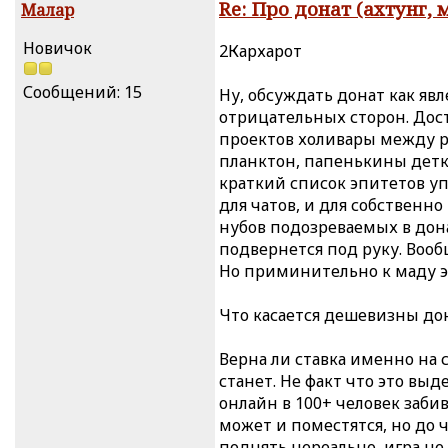
Re: Про донат (ахтунг, 
Малар
Новичок
2Кархарот
Сообщений: 15
Ну, обсуждать донат как явле
отрицательных сторон. Дос
проектов холивары между 
планктон, папенькины детк
краткий список эпитетов уп
для чатов, и для собствен
нубов подозреваемых в дон
подвернется под руку. Воо
Но приминительно к маду эт
Что касается дешевизны дон
Верна ли ставка именно на
станет. Не факт что это вы
онлайн в 100+ человек забив
может и поместятся, но до
поднять нереально, игра не