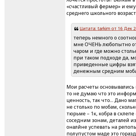
«счастливый фермер» и ему
среднего школьного возраст
Цитата: tarkim от 16 Дек 2
теперь немного о соотно
мне ОЧЕНЬ любопытно отку
чаром и где можно стольк
при таком подходе да, м
приведенные цифры взяты 
денежным средним моб
Мои расчеты основывались н
то не думаю что это инфор
ценность, так что… Дано ма
не столько по мобам, скольк
тюрьме – 1к, кобра в склепе
соседним зонам, деталей из
оналйне успевать на репопы
полупустом маде это гораз