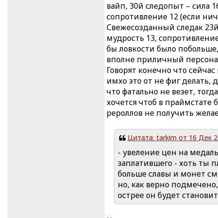
вайп, 30й следопыт – сила 1
сопротивление 12 (если ниче
Свежесозданный следак 23й у
мудрость 13, сопротивление 
бы ловкости было побольше,
вполне приличный персонаж
Говорят конечно что сейчас
имхо это от не фиг делать,
что фатально не везет, тогд
хочется чтоб в праймстате б
рероллов не получить желаем
Цитата: tarkim от 16 Дек 2
- увеление цен на медал
заплатившего - хоть ты п
больше славы и монет с
но, как верно подмечено,
острее он будет становит