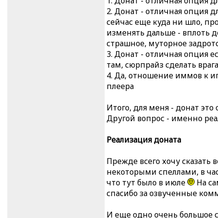
1. Донат - отличная опция д
2. Донат - отличная опция 
сейчас еще куда ни шло, пр
изменять дальше - вплоть д
страшное, муторное задротс
3. Донат - отличная опция е
там, сюрпрайз сделать врага
4. Да, отношение иммов к иг
плеера
Итого, для меня - донат это
Другой вопрос - именно реа
Реализация доната
Прежде всего хочу сказать в
некоторыми спеллами, в част
что тут было в июле
На са
спасибо за озвученные ком
И еще одно очень большое 