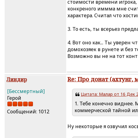
стоимости времени игрока,
конкреного иммма мне счита
характера. Считал что хост
3. То есть, ты всерьез пред
4. Вот оно как... Ты уверен
домохозяек в рунете и без 
Возможно вы не на тот кон
Re: Про донат (ахтунг, 
Линдир
[Бессмертный]
Цитата: Малар от 16 Дек 2
Герой
1. Тебе конечно виднее.
коммерческой тайной ил
Сообщений: 1012
Ну некоторые я озвучил кос