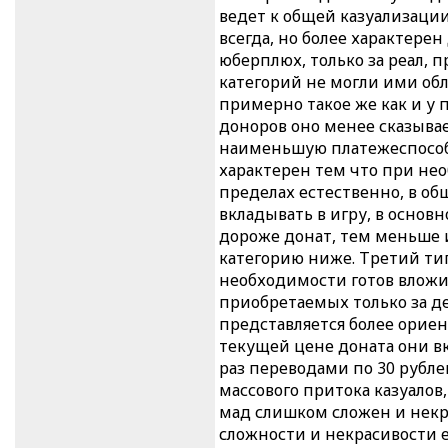
ведет к общей казуализаци
всегда, но более характерен
юберплюх, только за реал, 
категорий не могли ими обл
примерно такое же как и у
доноров оно менее сказывае
наименьшую платежеспособн
характерен тем что при не
пределах естественно, в общ
вкладывать в игру, в основн
дороже донат, тем меньше 
категорию ниже. Третий ти
необходимости готов вложит
приобретаемых только за д
представляется более орие
текущей цене доната они в
раз переводами по 30 рубле
массового притока казуалов
мад слишком сложен и некр
сложности и некрасивости 