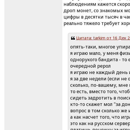
наблюдениям кажется скорос
дроп монет, со знакомых мо
цифры в десятки тысяч в ча
реально тяжело требует хор
Цитата: tarkim от 16 Дек 2
опять-таки, многое упирае
я играю мало, у меня фи
однорукого бандита - то 
очередной рерол
я играю не каждый день 
я за две недели (если н
сколько, по-вашему, мне
то есть, вместо того, чт
сидеть задротить в поиск
кто-то скажет мол "за до
вопрос в том сколько же 
а как насчет того, что иг
это как на русском серве
платишь денежку за игру,