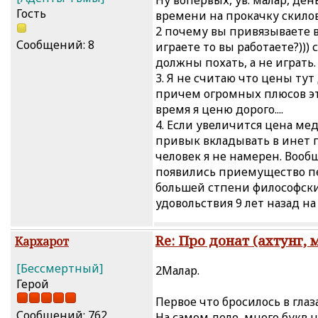
Гость
времени на прокачку скилов
2 почему вы привязываете в
Сообщений: 8
играете то вы работаете?)))
должны похать, а не играть.
3. Я не считаю что цены ту
причем огромных плюсов это
время я ценю дорого....
4. Если увеличится цена ме
привык вкладывать в инет п
человек я не намерен. Вооб
появились приемущество пе
большей стпени философски
удовольствия 9 лет назад н
Re: Про донат (ахтунг, 
Кархарот
[Бессмертный]
2Малар.
Герой
Первое что бросилось в глаз
Сообщений: 762
На самом деле, много букв 