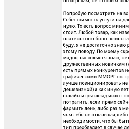
по игрокам, не готовым вкл
Попробую посмотреть на во
Себестоимость услуги на д
нулю. То есть вопрос мини
стоит. Любой товар, как изв
платежеспособного клиента
буду, я не достаточно знаю
этому поводу. По моему ск
мадов, насколько я знаю, н
дружественных новичкам (н
есть прямых конкурентов не
графическими ММОРГ постр
лучше позиционировать не 
дешевизной) а как иную ве
онлайн игры вкладывают по 
потратить, если прямо сейч
фармить лень; либо раз в ме
чем себе не отказывая; либ
необходимости, что бы быть
тип преобладает в случае д