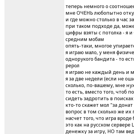
теперь немного о соотношен
мне ОЧЕНЬ любопытно откуда 
и где можно столько в час з
при таком подходе да, мож
цифры взяты с потолка - я 
средним мобам
опять-таки, многое упираетс
я играю мало, у меня физич
однорукого бандита - то ест
рерол
я играю не каждый день и м
я за две недели (если не 
сколько, по-вашему, мне ну
то есть, вместо того, чтоб 
сидеть задротить в поисках
кто-то скажет мол "за донат
вопрос в том сколько же их 
насчет того, что игра вроде
это как на русском сервере
денежку за игру, НО там ве