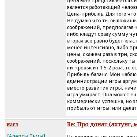
цена мне представляется с
является работающий человек
Цена-прибыль. Для того чт
Не думаю что ты выложишь 
соображений, предполагая 
либо кладут сразу сумму чут
вторая все равно будет кла
менее интенсивно, либо пр
цены, скажем раза в три, с
соображений, поскольку ты 
ли превысит 1.5-2 раза, то 
Прибыль-баланс. Мои наблюд
администрации игры аргуме
вместо развития игры, нач
игра умирает. Она может е
коммерчески успешна, но эт
прибыль от игры, или делат
Re: Про донат (ахтунг, 
иагл
[Адепты Тьмы]
Ну вопервых, ув. малар, де