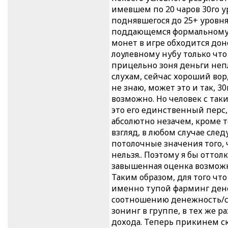
имевшем по 20 чаров 30го у
поднявшегося до 25+ уровн
поддающемся формальному 
монет в игре обходится дон
лоулевному нубу только что
прицельно зоня деньги непл
слухам, сейчас хороший вор
не знаю, может это и так, 
возможно. Но человек с так
это его единственный перс, 
абсолютно незачем, кроме т
взгляд, в любом случае сле
потолочные значения того,
нельзя.. Поэтому я бы оттол
завышенная оценка возможн
Таким образом, для того что
именно тупой фарминг денег
соотношению денежность/сло
зонинг в группе, в тех же р
дохода. Теперь прикинем ск