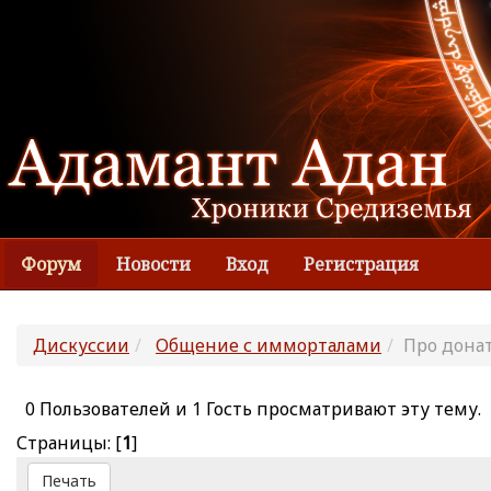
Форум
Новости
Вход
Регистрация
Дискуссии
Общение с имморталами
Про донат
0 Пользователей и 1 Гость просматривают эту тему.
Страницы: [
1
]
Печать