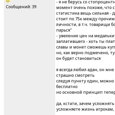
- я не берусь со стопроцент
Сообщений: 39
момент очень похоже, что си
статистика вещь сильная - 
стоит по 75к между прочим),
личности, в т.ч. товарищи б
парься"
- увеление цен на медальки
заплатившего - хоть ты плат
славы и монет сможешь ку
но, как верно подмечено, ту
он будет становиться
я всегда любил адан, он мн
страшно смотреть
следуя пункту один, можно 
бесплатно
но основной принцип тепер
да, кстати, зачем усложнять
усложняете жизнь игрокам,