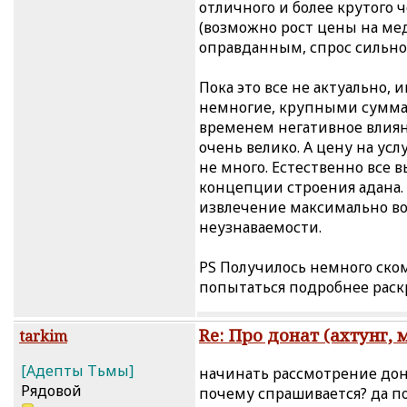
отличного и более крутого 
(возможно рост цены на меда
оправданным, спрос сильно 
Пока это все не актуально,
немногие, крупными суммам
временем негативное влияни
очень велико. А цену на ус
не много. Естественно все
концепции строения адана.
извлечение максимально в
неузнаваемости.
PS Получилось немного ском
попытаться подробнее раск
Re: Про донат (ахтунг, 
tarkim
[Адепты Тьмы]
начинать рассмотрение донат
Рядовой
почему спрашивается? да по