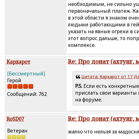
необходимым, не сильно уще
первоначальный платеж. Ка
в этой области я знаком оч
людьми работающими в гейм
указать на явные огрехи в с
этот вопрос дальше, то по
комплексе.
Re: Про донат (ахтунг, 
Кархарот
[Бессмертный]
Цитата: Кархарот от 17 Де
Герой
P.S.
Если есть конкретные
прислать свои варианты 
Сообщений: 762
на форуме.
Re: Про донат (ахтунг, 
RoSD07
Ветеран
жалко что нельзя за мадоски